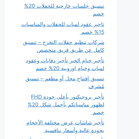
تنسيق جلسات خارجية للحفلات 20%
خصم
تاجير عقود لمبات للحفلات والمناسبات
15% خصم
شركات تنظيم حفلات التخرج – تنسيق
كامل عن طريق فريق متخصص
تأجير خيام الخبر تأجير دفايات وعقود
لمبات وخيام اوروبية 20% خصم
تنسيق افتتاح محل أو مطعم – تنسيق
مُشرف
تأجير بروجيكتور بأعلى جودة FHD
لظهور مناسباتكم بأجمل شكل 20%
خصم
تأجير شاشات عرض مختلفة الأحجام
بجودة عالية وأسعار تنافسية