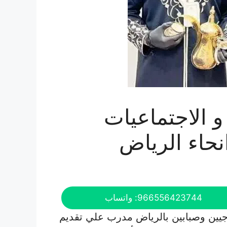
و الاجتماعيات
نحاء الرياض
966556423744: واتساب
يين وصبابين بالرياض مدرب علي تقديم