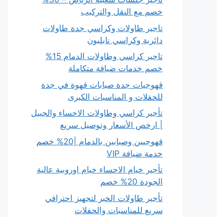
خصم مع النقل والتركيب
تاجير طاولات وكراسي جدة طاولات
دائرية وكراسي نابليون
تاجير كراسي وطاولات الدمام 15%
خصم خدمات ضيافة متكاملة
قهوجيات جدة صبابات قهوة في جدة
للحفلات و المناسبات الكبرى
تأجير كراسي وطاولات الاحساء والجبيل
| ارخص الأسعار وتوصيل سريع
قهوجيين وصبابين بالدمام |20% خصم
خدمة ضيافة VIP
تأجير خيام الاحساء خيام اوروبية عالية
الجودة 20% خصم
تأجير طاولات الخبر لتجهيز احترافي
سريع للمناسبات والحفلات