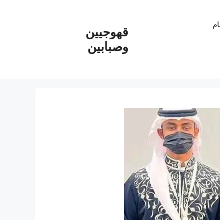
ام
قهوجيين
وصبابين