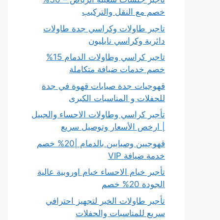
خصم مع النقل والتركيب
تاجير طاولات وكراسي جدة طاولات
دائرية وكراسي نابليون
تاجير كراسي وطاولات الدمام 15%
خصم خدمات ضيافة متكاملة
قهوجيات جدة صبابات قهوة في جدة
للحفلات و المناسبات الكبرى
تأجير كراسي وطاولات الاحساء والجبيل
| ارخص الأسعار وتوصيل سريع
قهوجيين وصبابين بالدمام |20% خصم
خدمة ضيافة VIP
تأجير خيام الاحساء خيام اوروبية عالية
الجودة 20% خصم
تأجير طاولات الخبر لتجهيز احترافي
سريع للمناسبات والحفلات