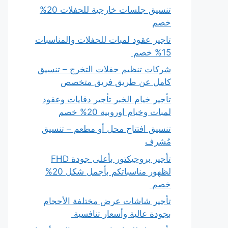
تنسيق جلسات خارجية للحفلات 20%
خصم
تاجير عقود لمبات للحفلات والمناسبات
15% خصم
شركات تنظيم حفلات التخرج – تنسيق
كامل عن طريق فريق متخصص
تأجير خيام الخبر تأجير دفايات وعقود
لمبات وخيام اوروبية 20% خصم
تنسيق افتتاح محل أو مطعم – تنسيق
مُشرف
تأجير بروجيكتور بأعلى جودة FHD
لظهور مناسباتكم بأجمل شكل 20%
خصم
تأجير شاشات عرض مختلفة الأحجام
بجودة عالية وأسعار تنافسية