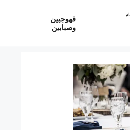
ام
قهوجيين
وصبابين