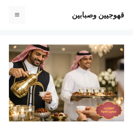
نتقل
لى
قهوجيين وصبابين
القائمة
لمحتوى