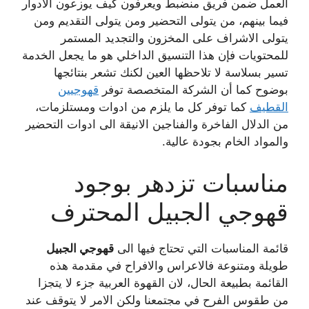
العمل ضمن فريق منضبط ويعرفون كيف يوزعون الادوار
فيما بينهم، من يتولى التحضير ومن يتولى التقديم ومن
يتولى الاشراف على المخزون والتجديد المستمر
للمحتويات فإن هذا التنسيق الداخلي هو ما يجعل الخدمة
تسير بسلاسة لا تلاحظها العين لكنك تشعر بنتائجها
بوضوح كما أن الشركة المتخصصة توفر
قهوجيين
القطيف
كما توفر كل ما يلزم من ادوات ومستلزمات،
من الدلال الفاخرة والفناجين الانيقة الى ادوات التحضير
والمواد الخام بجودة عالية.
مناسبات تزدهر بوجود
قهوجي الجبيل المحترف
قائمة المناسبات التي تحتاج فيها الى
قهوجي الجبيل
طويلة ومتنوعة فالاعراس والافراح في مقدمة هذه
القائمة بطبيعة الحال، لان القهوة العربية جزء لا يتجزا
من طقوس الفرح في مجتمعنا ولكن الامر لا يتوقف عند