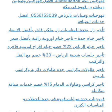
قهوجيين مكة 0556558989 افضل قهوجيين وصبابين
ومباشرين قهوة في مكة
قهوجيات وصبابات بالرياض 0556153039 افضل
خدمات الضيافة
تأجير زل بجدة للمناسبات زل ملكي فاخر بأفضل الاسعار
تاجير خيام جدة – تاجير خيام اوروبية راقية بأفضل سعر
تاجير خيام الرياض 22% خصم خيام افراح اوروبية فاخرة
تأجير جلسات شعبية الرياض – 30% خصم مع النقل
والتركيب
تاجير طاولات وكراسي جدة طاولات دائرية وكراسي
نابليون
تاجير كراسي وطاولات الدمام 15% خصم خدمات ضيافة
متكاملة
قهوجيات جدة صبابات قهوة في جدة للحفلات و
المناسبات الكبرى