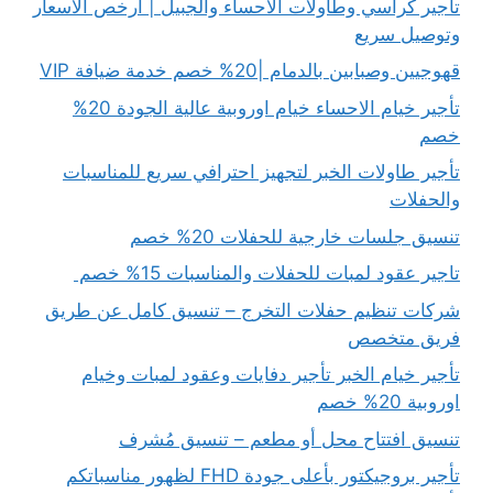
تأجير كراسي وطاولات الاحساء والجبيل | ارخص الأسعار
وتوصيل سريع
قهوجيين وصبابين بالدمام |20% خصم خدمة ضيافة VIP
تأجير خيام الاحساء خيام اوروبية عالية الجودة 20%
خصم
تأجير طاولات الخبر لتجهيز احترافي سريع للمناسبات
والحفلات
تنسيق جلسات خارجية للحفلات 20% خصم
تاجير عقود لمبات للحفلات والمناسبات 15% خصم
شركات تنظيم حفلات التخرج – تنسيق كامل عن طريق
فريق متخصص
تأجير خيام الخبر تأجير دفايات وعقود لمبات وخيام
اوروبية 20% خصم
تنسيق افتتاح محل أو مطعم – تنسيق مُشرف
تأجير بروجيكتور بأعلى جودة FHD لظهور مناسباتكم