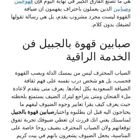
هي ما تصنع الفارق الكبير في نهاية اليوم فإن
قهوجيين
وصبابين
الذين يعملون باحتراف يفهمون ان ضيافة
القهوة ليست مجرد مشروب يقدم، بل هي رسالة تقولها
لضيفك بدون كلام.
صبابين قهوة بالجبيل فن
الخدمة الراقية
الصباب المحترف ليس من يمسك الدلة ويصب القهوة
فحسب، بل هو شخص درب نفسه على فهم ثقافة
الضيافة السعودية بكل ابعادها. يعرف متى يتقدم لاعادة
ملء الفنجان ومتى يتراجع ليترك الضيف يستمتع بلحظته
حيث يعرف كيف يقرا تعابير وجوه الضيوف ليفهم ما
يحتاجون اليه قبل ان يطلبوه واختيار
صبابين قهوة بالجبيل
لمناسبتك يعني انك قررت ان تعطي ضيوفك تجربة تفوق
توقعاتهم ولان الصباب المحترف يضيف روحا خاصة على
المناسبة، يجعل الضيوف يشعرون بانهم في بيت كريم