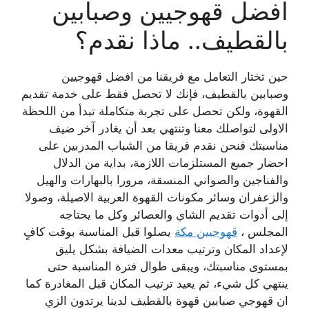
افضل قهوجيين وصبابين
بالقطيف.. ماذا نقدم؟
حين تختار التعامل مع فريقنا من افضل قهوجيين
وصبابين بالقطيف، فإنك لا تحصل فقط على خدمة تقديم
القهوة، ولكن تحصل على تجربة متكاملة تبدأ من اللحظة
الاولى لتواصلك معنا وتنتهي بعد أن يغادر آخر ضيف
مناسبتك فنحن نقدم فريقا من الشباب المدربين على
احضار جميع المستلزمات اللازمة، بداية من الدلال
والفناجين والصواني المنسقة، مرورا بالبهارات والهيل
والزعفران وسائر مكونات القهوة العربية الاصيلة، وصولا
إلى أدوات تقديم الشاي والعصائر وكل ما يحتاجه
المجلس ،
قهوجيين مكة
يصلوا قبل المناسبة بوقت كافٍ
لإعداد المكان وترتيب معدات الضيافة بشكل يليق
بمستوى مناسبتك، ويبقى طوال فترة المناسبة حتى
ينتهي كل شيء، ثم يعيد ترتيب المكان قبل المغادرة كما
ان قهوجي صبابين قهوة بالقطيف لدينا يرتدون الزي