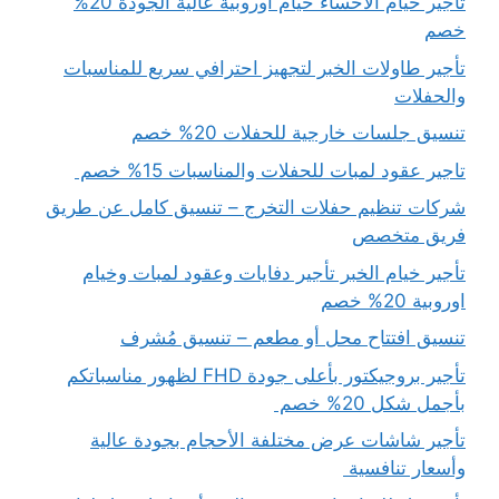
تأجير خيام الاحساء خيام اوروبية عالية الجودة 20%
خصم
تأجير طاولات الخبر لتجهيز احترافي سريع للمناسبات
والحفلات
تنسيق جلسات خارجية للحفلات 20% خصم
تاجير عقود لمبات للحفلات والمناسبات 15% خصم
شركات تنظيم حفلات التخرج – تنسيق كامل عن طريق
فريق متخصص
تأجير خيام الخبر تأجير دفايات وعقود لمبات وخيام
اوروبية 20% خصم
تنسيق افتتاح محل أو مطعم – تنسيق مُشرف
تأجير بروجيكتور بأعلى جودة FHD لظهور مناسباتكم
بأجمل شكل 20% خصم
تأجير شاشات عرض مختلفة الأحجام بجودة عالية
وأسعار تنافسية