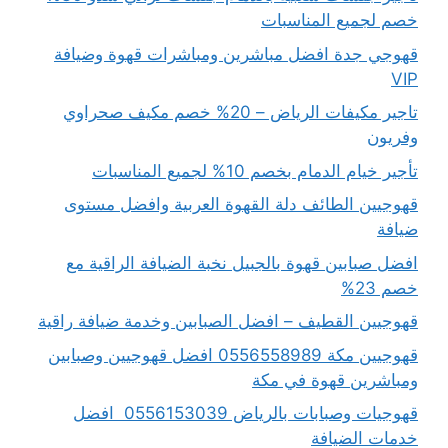
خصم لجميع المناسبات
قهوجي جدة افضل مباشرين ومباشرات قهوة وضيافة
VIP
تاجير مكيفات الرياض – 20% خصم مكيف صحراوي
وفريون
تأجير خيام الدمام بخصم 10% لجميع المناسبات
قهوجيين الطائف دلة القهوة العربية وافضل مستوى
ضيافة
افضل صبابين قهوة بالجبيل نخبة الضيافة الراقية مع
خصم 23%
قهوجيين القطيف – افضل الصبابين وخدمة ضيافة راقية
قهوجيين مكة 0556558989 افضل قهوجيين وصبابين
ومباشرين قهوة في مكة
قهوجيات وصبابات بالرياض 0556153039 افضل
خدمات الضيافة