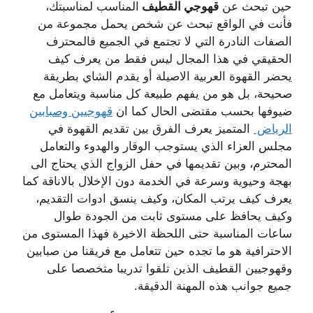
حين تبحث عن
قهوجي القطيف
المناسب لمناسبتك،
فأنت في الواقع تبحث عن شخص يحمل مجموعة من
الصفات النادرة التي لا تجتمع في الجميع فالمحترف
الحقيقي في هذا المجال ليس فقط من يعرف كيف
يحضر القهوة العربية الاصيلة أو يقدم الشاي بطريقة
صحيحة، بل هو من يفهم طبيعة كل مناسبة ويتعامل مع
ضيوفها بحسب مقتضى الحال كما ان
قهوجيين وصبابين
الرياض
المتميز يعرف الفرق بين تقديم القهوة في
مجلس العزاء الذي يستوجب الوقار والهدوء والتعامل
المحترم، وبين تقديمها في حفل الزواج الذي يحتاج الى
بهجة وحيوية وسرعة في الخدمة دون الإخلال بالاناقة كما
يعرف كيف يرتب المكان، وكيف ينسق ادوات التقديم،
وكيف يحافظ على مستوى ثابت من الجودة طوال
ساعات المناسبة حتى اللحظة الاخيرة فهذا المستوى من
الاحترافية هو ما تجده حين تتعامل مع فريقنا من صبابين
وقهوجيين القطيف الذين تلقوا تدريبا متخصصا على
جميع جوانب هذه المهنة الدقيقة.