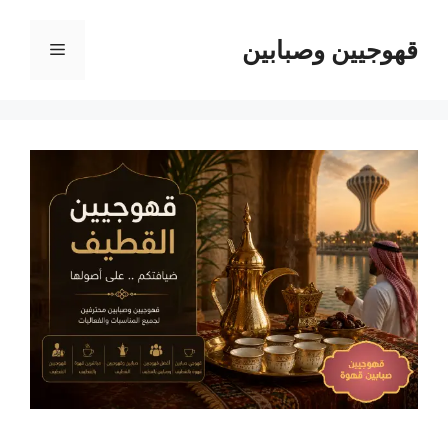
نتقل
لى
قهوجيين وصبابين
القائمة
لمحتوى