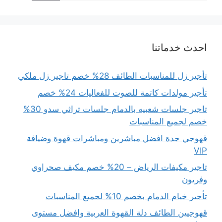
احدث خدماتنا
تأجير زل للمناسبات الطائف 28% خصم تاجير زل ملكي
تأجير مولدات كاتمة للصوت للفعاليات 24% خصم
تاجير جلسات شعبيه بالدمام جلسات تراثي سدو 30%
خصم لجميع المناسبات
قهوجي جدة افضل مباشرين ومباشرات قهوة وضيافة
VIP
تاجير مكيفات الرياض – 20% خصم مكيف صحراوي
وفريون
تأجير خيام الدمام بخصم 10% لجميع المناسبات
قهوجيين الطائف دلة القهوة العربية وافضل مستوى