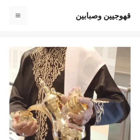
نتقل
لى
قهوجيين وصبابين
القائمة
لمحتوى