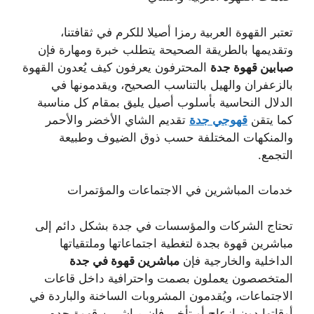
تعتبر القهوة العربية رمزا أصيلا للكرم في ثقافتنا،
وتقديمها بالطريقة الصحيحة يتطلب خبرة ومهارة فإن
صبابين قهوة جدة
المحترفون يعرفون كيف يُعدون القهوة
بالزعفران والهيل بالتناسب الصحيح، ويقدمونها في
الدلال النحاسية بأسلوب أصيل يليق بمقام كل مناسبة
كما يتقن
قهوجي جدة
تقديم الشاي الأخضر والأحمر
والمنكهات المختلفة حسب ذوق الضيوف وطبيعة
التجمع.
خدمات المباشرين في الاجتماعات والمؤتمرات
تحتاج الشركات والمؤسسات في جدة بشكل دائم إلى
مباشرين قهوة بجدة لتغطية اجتماعاتها وملتقياتها
الداخلية والخارجية فإن
مباشرين قهوة في جدة
المتخصصون يعملون بصمت واحترافية داخل قاعات
الاجتماعات، ويُقدمون المشروبات الساخنة والباردة في
أوقاتها دون إزعاج أو تأخير فإن مباشرين قهوة جده