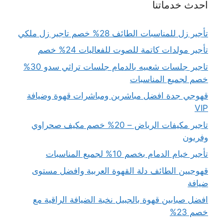
احدث خدماتنا
تأجير زل للمناسبات الطائف 28% خصم تاجير زل ملكي
تأجير مولدات كاتمة للصوت للفعاليات 24% خصم
تاجير جلسات شعبيه بالدمام جلسات تراثي سدو 30%
خصم لجميع المناسبات
قهوجي جدة افضل مباشرين ومباشرات قهوة وضيافة
VIP
تاجير مكيفات الرياض – 20% خصم مكيف صحراوي
وفريون
تأجير خيام الدمام بخصم 10% لجميع المناسبات
قهوجيين الطائف دلة القهوة العربية وافضل مستوى
ضيافة
افضل صبابين قهوة بالجبيل نخبة الضيافة الراقية مع
خصم 23%