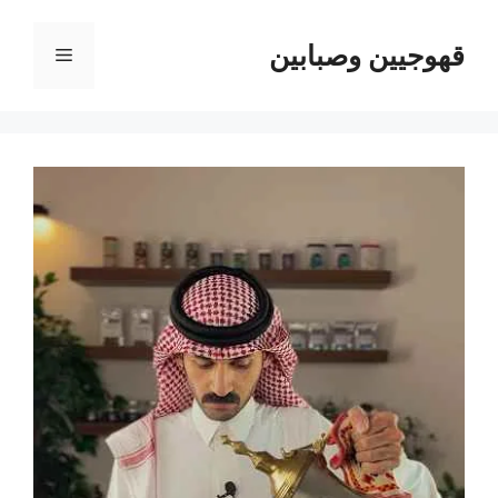
نتقل
لى
قهوجيين وصبابين
القائمة
لمحتوى