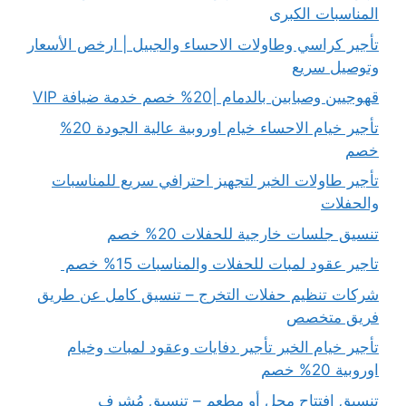
المناسبات الكبرى
تأجير كراسي وطاولات الاحساء والجبيل | ارخص الأسعار
وتوصيل سريع
قهوجيين وصبابين بالدمام |20% خصم خدمة ضيافة VIP
تأجير خيام الاحساء خيام اوروبية عالية الجودة 20%
خصم
تأجير طاولات الخبر لتجهيز احترافي سريع للمناسبات
والحفلات
تنسيق جلسات خارجية للحفلات 20% خصم
تاجير عقود لمبات للحفلات والمناسبات 15% خصم
شركات تنظيم حفلات التخرج – تنسيق كامل عن طريق
فريق متخصص
تأجير خيام الخبر تأجير دفايات وعقود لمبات وخيام
اوروبية 20% خصم
تنسيق افتتاح محل أو مطعم – تنسيق مُشرف