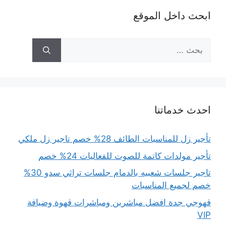
ابحث داخل الموقع
البحث
عن:
احدث خدماتنا
تأجير زل للمناسبات الطائف 28% خصم تاجير زل ملكي
تأجير مولدات كاتمة للصوت للفعاليات 24% خصم
تاجير جلسات شعبيه بالدمام جلسات تراثي سدو 30%
خصم لجميع المناسبات
قهوجي جدة افضل مباشرين ومباشرات قهوة وضيافة
VIP