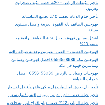
تاجير مكيفات الرياض – 20% خصم مكيف صحراوي
وفريون
تأجير خيام الدمام بخصم 10% لجميع المناسبات
قهوجيين الطائف دلة القهوة العربية وافضل مستوى
ضيافة
افضل صبابين قهوة بالجبيل نخبة الضيافة الراقية مع
خصم 23%
قهوجيين القطيف – افضل الصبابين وخدمة ضيافة راقية
قهوجيين مكة 0556558989 افضل قهوجيين وصبابين
ومباشرين قهوة في مكة
قهوجيات وصبابات بالرياض 0556153039 افضل
خدمات الضيافة
تأجير زل بجدة للمناسبات زل ملكي فاخر بأفضل الاسعار
تاجير خيام جدة – تاجير خيام اوروبية راقية بأفضل سعر
تاجير خيام الرياض 22% خصم خيام افراح اوروبية فاخرة