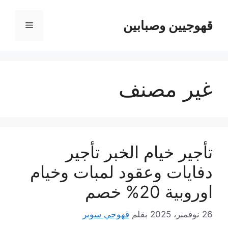
نتقل
لى
قهوجيين وصبابين
القائمة
لمحتوى
غير مصنف
تأجير خيام الخبر تأجير
دفايات وعقود لمبات وخيام
اوروبية 20% خصم
26 نوفمبر، 2025
بقلم
قهوجي سوبر